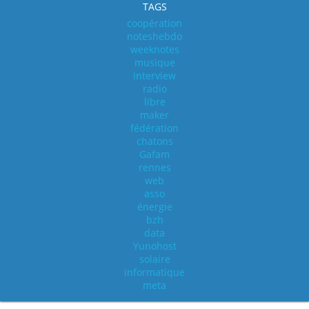
TAGS
coopération
noteshebdo
weeknotes
musique
interview
radio
libre
maker
fédération
chatons
Gafam
rennes
web
asso
énergie
bzh
data
Yunohost
solaire
informatique
meta