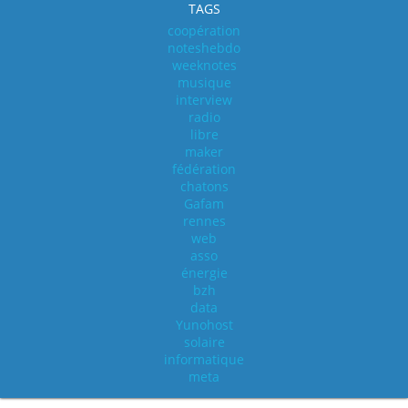
TAGS
coopération
noteshebdo
weeknotes
musique
interview
radio
libre
maker
fédération
chatons
Gafam
rennes
web
asso
énergie
bzh
data
Yunohost
solaire
informatique
meta