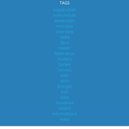
TAGS
coopération
noteshebdo
weeknotes
musique
interview
radio
libre
maker
fédération
chatons
Gafam
rennes
web
asso
énergie
bzh
data
Yunohost
solaire
informatique
meta